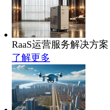
RaaS运营服务解决方案
了解更多