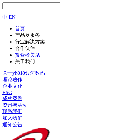
中
EN
首页
产品及服务
行业解决方案
合作伙伴
投资者关系
关于我们
关于yh818银河数码
理论著作
企业文化
ESG
成功案例
资讯与活动
联系我们
加入我们
通知公告