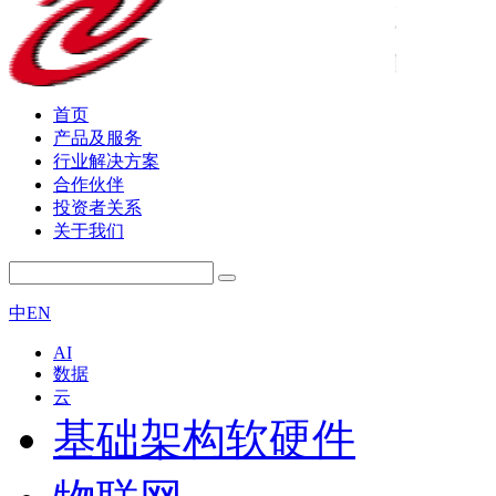
首页
产品及服务
行业解决方案
合作伙伴
投资者关系
关于我们
中
EN
AI
数据
云
基础架构软硬件