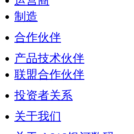
运营商
制造
合作伙伴
产品技术伙伴
联盟合作伙伴
投资者关系
关于我们