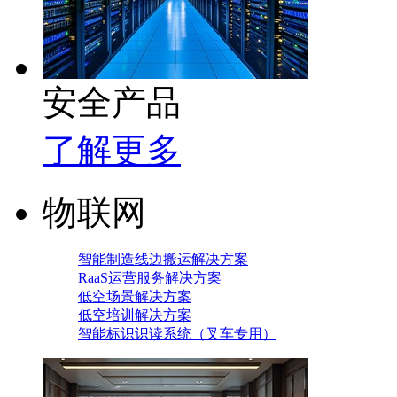
安全产品
了解更多
物联网
智能制造线边搬运解决方案
RaaS运营服务解决方案
低空场景解决方案
低空培训解决方案
智能标识识读系统（叉车专用）