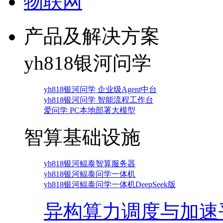
物联网
产品及解决方案
yh818银河问学
yh818银河问学 企业级Agent中台
yh818银河问学 智能流程工作台
爱问学 PC本地部署大模型
智算基础设施
yh818银河鲲泰智算服务器
yh818银河鲲泰问学一体机
yh818银河鲲泰问学一体机DeepSeek版
异构算力调度与加速