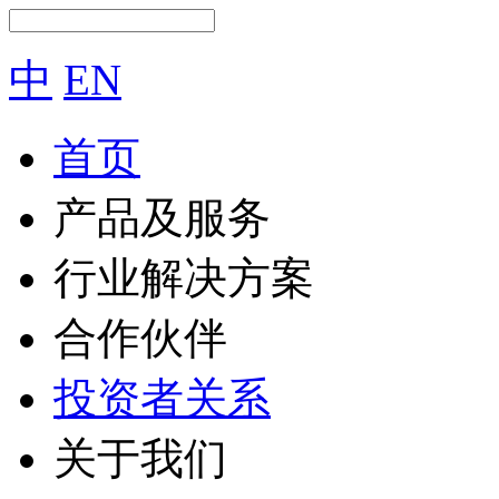
中
EN
首页
产品及服务
行业解决方案
合作伙伴
投资者关系
关于我们