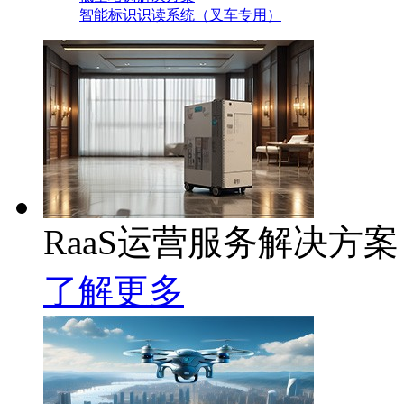
智能标识识读系统（叉车专用）
RaaS运营服务解决方案
了解更多