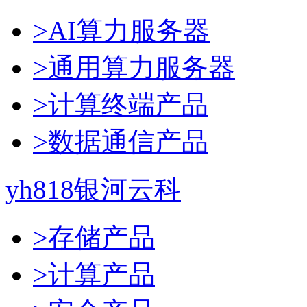
>AI算力服务器
>通用算力服务器
>计算终端产品
>数据通信产品
yh818银河云科
>存储产品
>计算产品