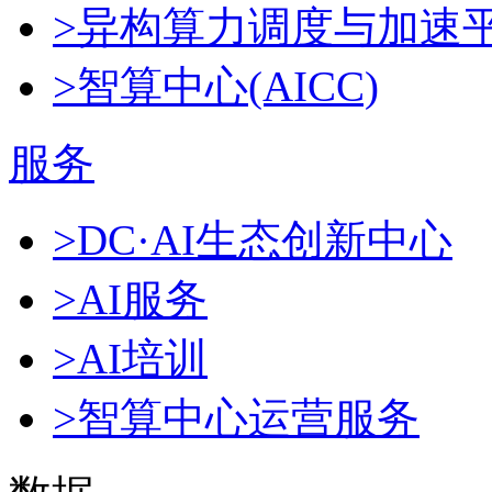
>异构算力调度与加速
>智算中心(AICC)
服务
>DC·AI生态创新中心
>AI服务
>AI培训
>智算中心运营服务