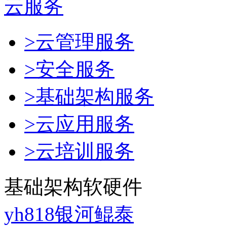
云服务
>云管理服务
>安全服务
>基础架构服务
>云应用服务
>云培训服务
基础架构软硬件
yh818银河鲲泰