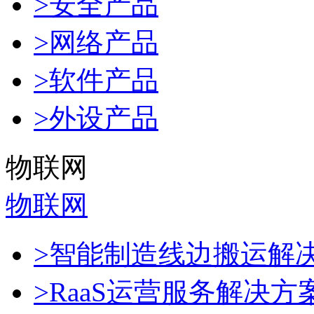
>安全产品
>网络产品
>软件产品
>外设产品
物联网
物联网
>智能制造线边搬运解
>RaaS运营服务解决方