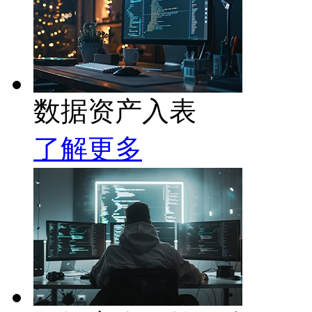
数据资产入表
了解更多