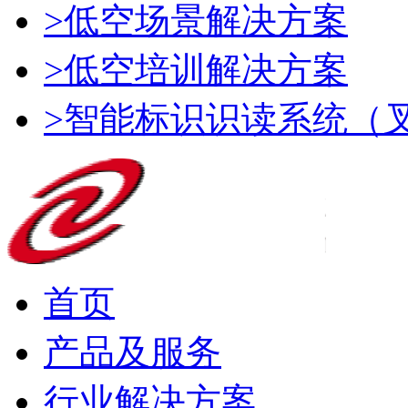
>低空场景解决方案
>低空培训解决方案
>智能标识识读系统（
首页
产品及服务
行业解决方案