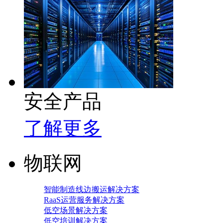
安全产品
了解更多
物联网
智能制造线边搬运解决方案
RaaS运营服务解决方案
低空场景解决方案
低空培训解决方案