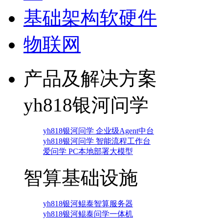
基础架构软硬件
物联网
产品及解决方案
yh818银河问学
yh818银河问学 企业级Agent中台
yh818银河问学 智能流程工作台
爱问学 PC本地部署大模型
智算基础设施
yh818银河鲲泰智算服务器
yh818银河鲲泰问学一体机