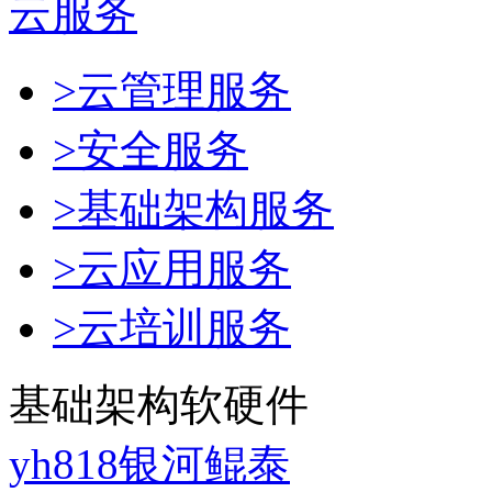
云服务
>云管理服务
>安全服务
>基础架构服务
>云应用服务
>云培训服务
基础架构软硬件
yh818银河鲲泰