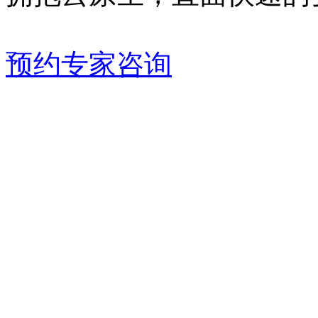
预约专家咨询