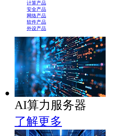
计算产品
安全产品
网络产品
软件产品
外设产品
AI算力服务器
了解更多