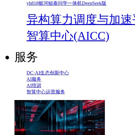
yh818银河鲲泰问学一体机DeepSeek版
异构算力调度与加速
智算中心(AICC)
服务
DC·AI生态创新中心
AI服务
AI培训
智算中心运营服务