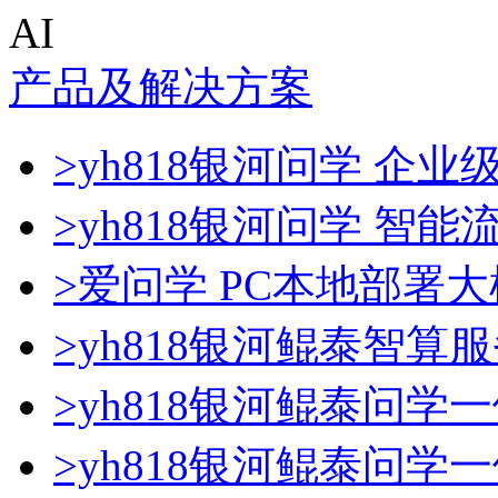
AI
产品及解决方案
>yh818银河问学 企业级
>yh818银河问学 智
>爱问学 PC本地部署
>yh818银河鲲泰智算
>yh818银河鲲泰问学
>yh818银河鲲泰问学一体