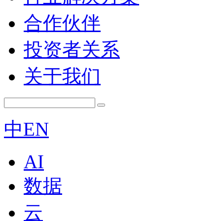
合作伙伴
投资者关系
关于我们
中
EN
AI
数据
云