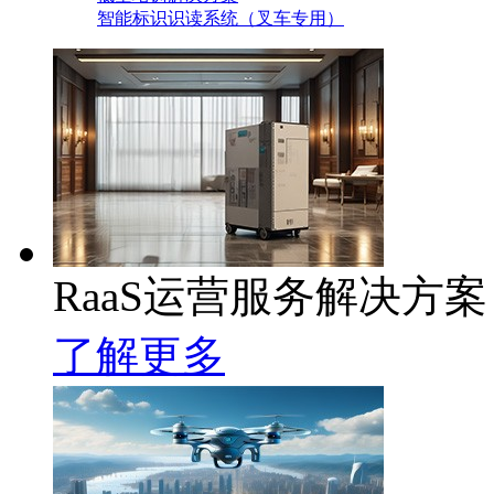
智能标识识读系统（叉车专用）
RaaS运营服务解决方案
了解更多