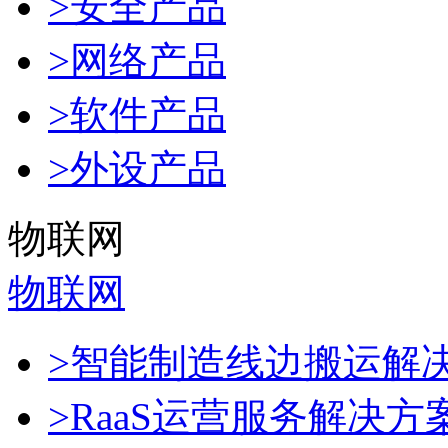
>安全产品
>网络产品
>软件产品
>外设产品
物联网
物联网
>智能制造线边搬运解
>RaaS运营服务解决方