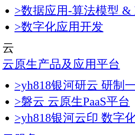
>数据应用-算法模型 & 
>数字化应用开发
云
云原生产品及应用平台
>yh818银河研云 
>磐云 云原生PaaS平台
>yh818银河云印 数