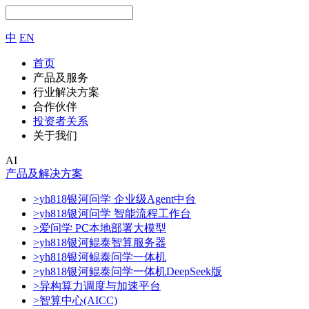
中
EN
首页
产品及服务
行业解决方案
合作伙伴
投资者关系
关于我们
AI
产品及解决方案
>yh818银河问学 企业级Agent中台
>yh818银河问学 智能流程工作台
>爱问学 PC本地部署大模型
>yh818银河鲲泰智算服务器
>yh818银河鲲泰问学一体机
>yh818银河鲲泰问学一体机DeepSeek版
>异构算力调度与加速平台
>智算中心(AICC)