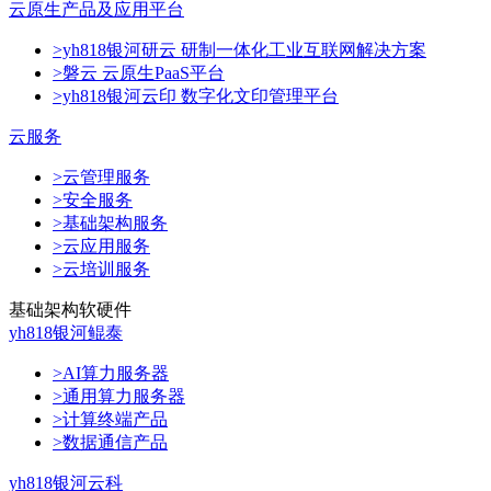
云原生产品及应用平台
>yh818银河研云 研制一体化工业互联网解决方案
>磐云 云原生PaaS平台
>yh818银河云印 数字化文印管理平台
云服务
>云管理服务
>安全服务
>基础架构服务
>云应用服务
>云培训服务
基础架构软硬件
yh818银河鲲泰
>AI算力服务器
>通用算力服务器
>计算终端产品
>数据通信产品
yh818银河云科