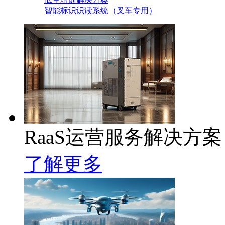
智能标识识读系统（叉车专用）
RaaS运营服务解决方案
了解更多