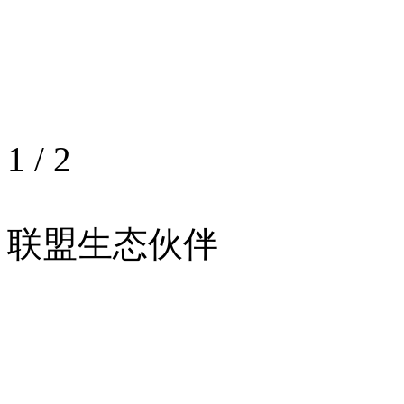
1
/
2
联盟生态伙伴