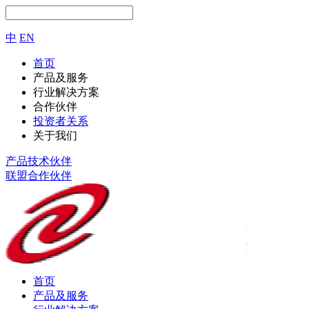
中
EN
首页
产品及服务
行业解决方案
合作伙伴
投资者关系
关于我们
产品技术伙伴
联盟合作伙伴
首页
产品及服务