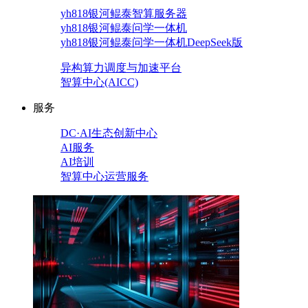
yh818银河鲲泰智算服务器
yh818银河鲲泰问学一体机
yh818银河鲲泰问学一体机DeepSeek版
异构算力调度与加速平台
智算中心(AICC)
服务
DC·AI生态创新中心
AI服务
AI培训
智算中心运营服务