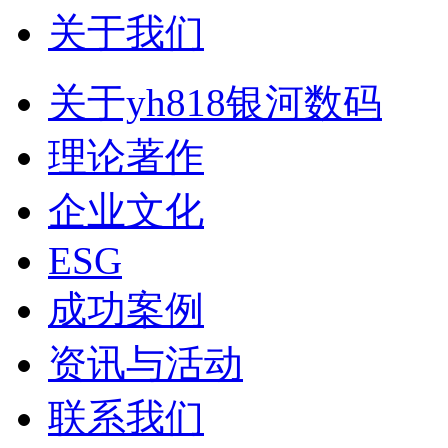
关于我们
关于yh818银河数码
理论著作
企业文化
ESG
成功案例
资讯与活动
联系我们